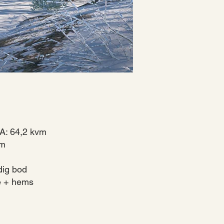
A: 64,2 kvm
om
dig bod
e + hems