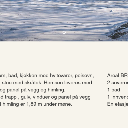
m, bad, kjøkken med hvitevarer, peisovn,
Areal BR
tig stue med skråtak. Hemsen leveres med
2 sover
r og panel på vegg og himling.
1 bad
 trapp , gulv, vinduer og panel på vegg
1 innven
il himling er 1,89 m under møne.
En etasj