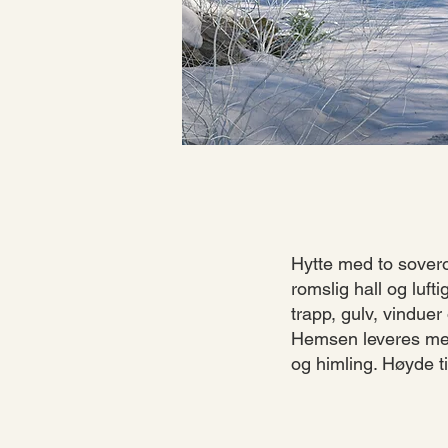
Hytte med to sovero
romslig hall og luf
trapp, gulv, vindue
Hemsen leveres med
og himling. Høyde t