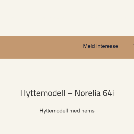
Hjem
Hyttemodellene
Området
Dokument
Meld interesse
Hyttemodell – Norelia 64i
Hyttemodell med hems