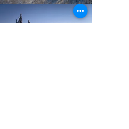
Norelia – Kun 1.5 time fra Oslo
Ditt nye helårsparadis på
Norefjell
Norelia ligger i et slakt skogsterreng på vei
opp til Norefjell med flott utsyn utover
Krøderen. Her blir det variert bebyggelse av