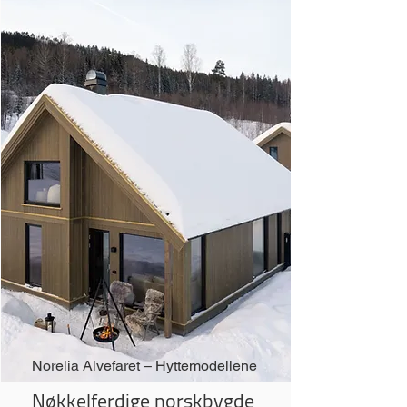
Norelia Alvefaret – Hyttemodellene
Nøkkelferdige norskbygde