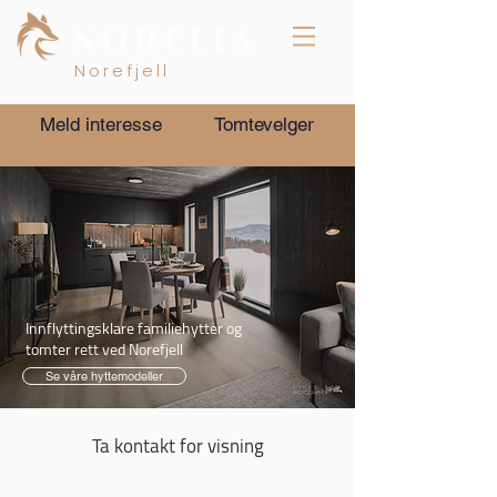
Norefjell
Meld interesse
Tomtevelger
Innflyttingsklare familiehytter og
tomter rett ved Norefjell
Se våre hyttemodeller
Ta kontakt for visning