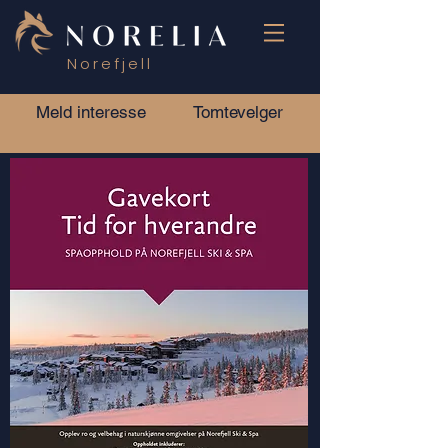
Norefjell
Meld interesse
Tomtevelger